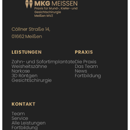
Cöllner Straße 14,
01662 Meißen
LEISTUNGEN
PRAXIS
Zahn- und Sofort­i­mplantate
Die Praxis
Weisheitszähne
Das Team
Narkose
News
3D Röntgen
Fortbildung
Gesicht­s­chirurgie­
KONTAKT
Team
Service
Alle Leistungen
Fortbildung